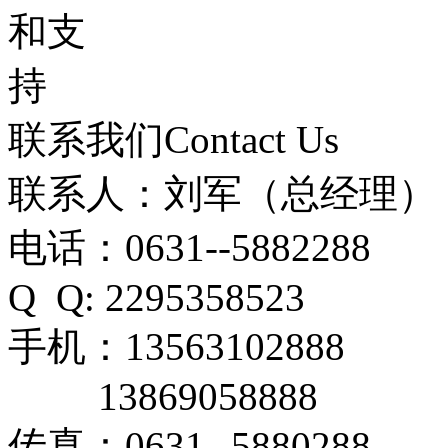
联系我们
Contact Us
联系人：刘军（总经理）
电话：0631--5882288
Q Q: 2295358523
手机：13563102888
13869058888
传真：0631--5880288