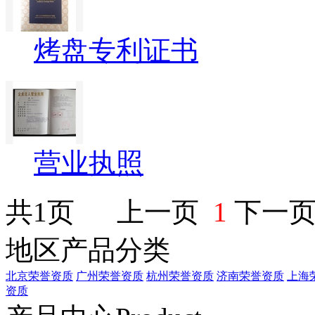
烤盘专利证书
营业执照
共1页 上一页
1
下一
地区产品分类
北京荣誉资质
广州荣誉资质
杭州荣誉资质
济南荣誉资质
上海
资质