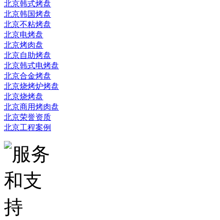
北京韩式烤盘
北京韩国烤盘
北京不粘烤盘
北京电烤盘
北京烤肉盘
北京自助烤盘
北京韩式电烤盘
北京合金烤盘
北京烧烤炉烤盘
北京烧烤盘
北京商用烤肉盘
北京荣誉资质
北京工程案例