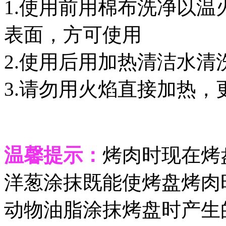
1.使用前用棉布洗净以
表面，方可使用
2.使用后用加热清洁水清
3.请勿用火焰直接加热，
温馨提示：
烤肉时现在
烤
洋葱涂抹既能使
烤盘
烤肉
动物油脂涂抹
烤盘
时产生