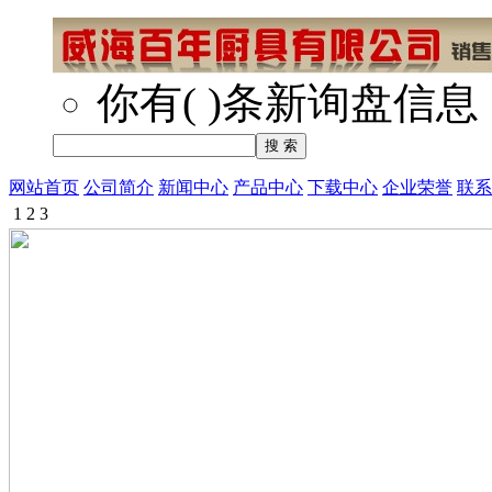
你有
(
)
条新询盘信息
网站首页
公司简介
新闻中心
产品中心
下载中心
企业荣誉
联系
1
2
3