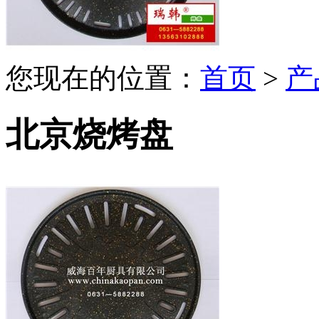
您现在的位置：
首页
>
产
北京烧烤盘