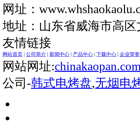
网址：www.whshaokaolu.
地址：山东省威海市高区文
友情链接
网站首页
|
公司简介
|
新闻中心
|
产品中心
|
下载中心
|
企业荣誉
网站网址:
chinakaopan.co
公司-
韩式电烤盘
,
无烟电