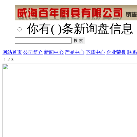
你有
(
)
条新询盘信息
网站首页
公司简介
新闻中心
产品中心
下载中心
企业荣誉
联系
1
2
3