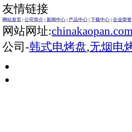
友情链接
网站首页
|
公司简介
|
新闻中心
|
产品中心
|
下载中心
|
企业荣誉
网站网址:
chinakaopan.co
公司-
韩式电烤盘
,
无烟电