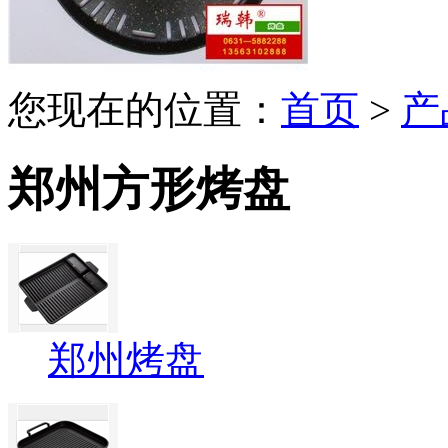
您现在的位置：
首页
>
产
郑州方形烤盘
郑州烤盘