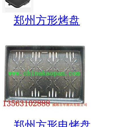
郑州方形烤盘
郑州方形电烤盘