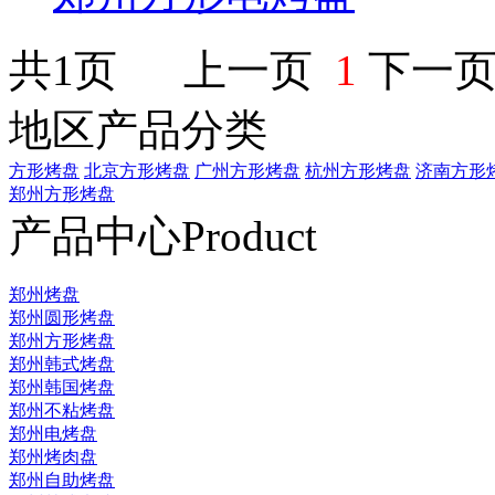
共1页 上一页
1
下一
地区产品分类
方形烤盘
北京方形烤盘
广州方形烤盘
杭州方形烤盘
济南方形
郑州方形烤盘
产品中心
Product
郑州烤盘
郑州圆形烤盘
郑州方形烤盘
郑州韩式烤盘
郑州韩国烤盘
郑州不粘烤盘
郑州电烤盘
郑州烤肉盘
郑州自助烤盘