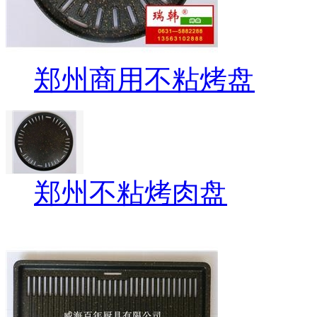
郑州商用不粘烤盘
郑州不粘烤肉盘