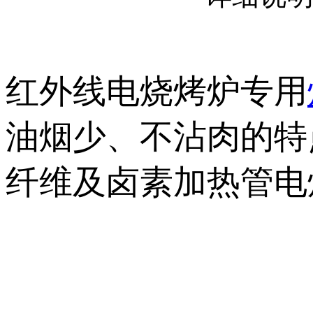
红外线电烧烤炉专用
油烟少、不沾肉的特
纤维及卤素加热管电