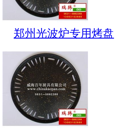
郑州光波炉专用烤盘