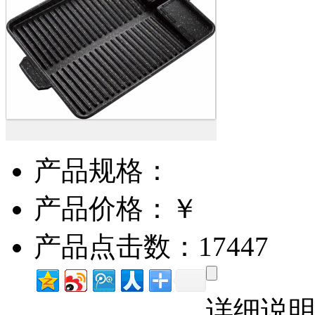
产品规格：
产品价格：￥
产品点击数：17447
详细说