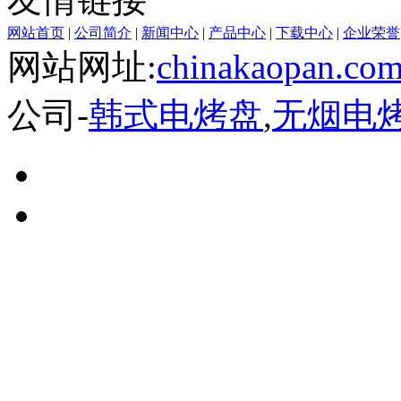
网站首页
|
公司简介
|
新闻中心
|
产品中心
|
下载中心
|
企业荣誉
网站网址:
chinakaopan.co
公司-
韩式电烤盘
,
无烟电