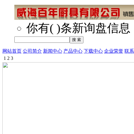
你有
(
)
条新询盘信息
网站首页
公司简介
新闻中心
产品中心
下载中心
企业荣誉
联系
1
2
3