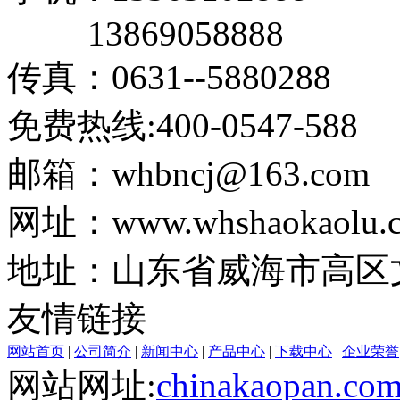
13869058888
传真：0631--5880288
免费热线:400-0547-588
邮箱：whbncj@163.com
网址：www.whshaokaolu.
地址：山东省威海市高区文
友情链接
网站首页
|
公司简介
|
新闻中心
|
产品中心
|
下载中心
|
企业荣誉
网站网址:
chinakaopan.co