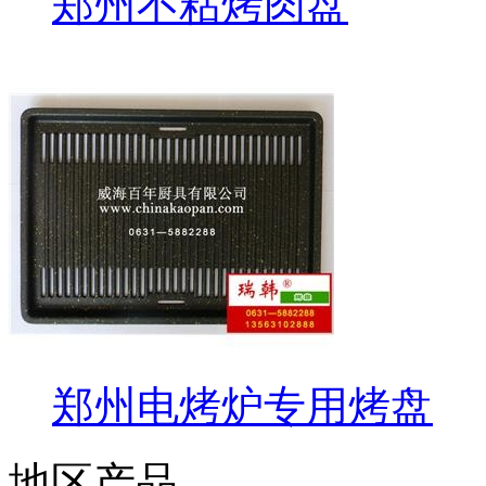
郑州不粘烤肉盘
郑州电烤炉专用烤盘
地区产品