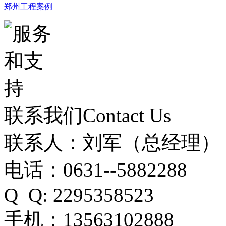
郑州工程案例
联系我们
Contact Us
联系人：刘军（总经理）
电话：0631--5882288
Q Q: 2295358523
手机：13563102888