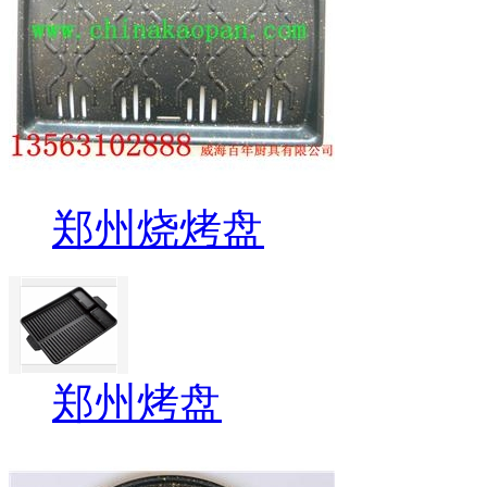
郑州烧烤盘
郑州烤盘