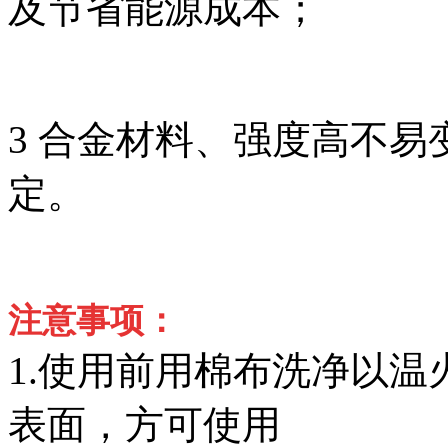
及节省能源成本；
3 合金材料、强度高不
定。
注意事项：
1.使用前用棉布洗净以
表面，方可使用