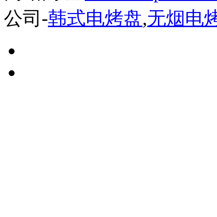
公司-
韩式电烤盘
,
无烟电