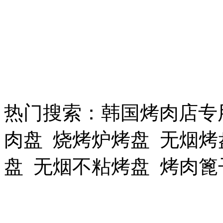
热门搜索：韩国烤肉店专
肉盘 烧烤炉烤盘 无烟烤
盘 无烟不粘烤盘 烤肉篦