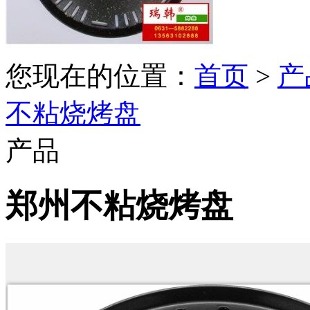
您现在的位置：
首页
>
产
不粘烧烤盘
产品
郑州不粘烧烤盘