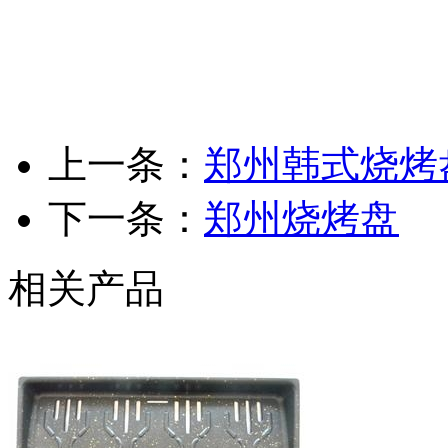
上一条：
郑州韩式烧烤
下一条：
郑州烧烤盘
相关产品